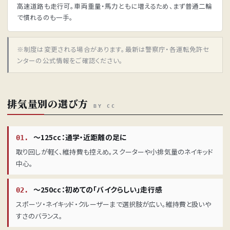
高速道路も走行可。車両重量・馬力ともに増えるため、まず普通二輪
で慣れるのも一手。
※制度は変更される場合があります。最新は警察庁・各運転免許セ
ンターの公式情報をご確認ください。
排気量別の選び方
BY CC
〜125cc：通学・近距離の足に
01.
取り回しが軽く、維持費も控えめ。スクーターや小排気量のネイキッド
中心。
〜250cc：初めての「バイクらしい」走行感
02.
スポーツ・ネイキッド・クルーザーまで選択肢が広い。維持費と扱いや
すさのバランス。