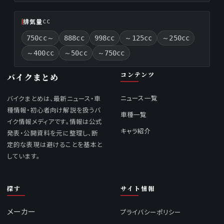
排気量
CC
750cc～
888cc
998cc
～125cc
～250cc
～400cc
～50cc
～750cc
コンテンツ
バイクまとめ
ニュース一覧
バイクまとめは、最新ニュース・車
種情報・初心者向け解説を扱うバ
車種一覧
イク情報メディアです。情報は公式
キャラ紹介
発表・公開資料を元に整理し、断
定的な表現は避けることを基本と
しています。
探す
サイト情報
メーカー
プライバシーポリシー