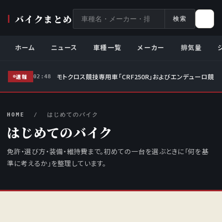
サ
バイクまとめ
検索
イ
ト
ホーム
ニュース
車種一覧
メーカー
排気量
内
検
モトクロス競技専用車「CRF250R」およびエンデューロ競技
索
速報
02:48
HOME
/ はじめてのバイク
はじめてのバイク
免許・選び方・装備・維持費まで。初めての一台を選ぶときに「何を基
準に考えるか」を整理しています。