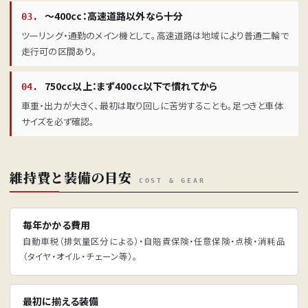
〜400cc：高速道路以外なら十分
03.
ツーリング・通勤のメイン機として。高速道路は地域により普通二輪で
走行可の区間あり。
750cc以上：まず400cc以下で慣れてから
04.
車重・出力が大きく、最初は取り回しに苦労することも。足つきと車体
サイズを必ず確認。
維持費と装備の目安
COST & GEAR
毎年かかる費用
自動車税（排気量区分による）・自賠責保険・任意保険・点検・消耗品
（タイヤ・オイル・チェーン等）。
最初に揃える装備