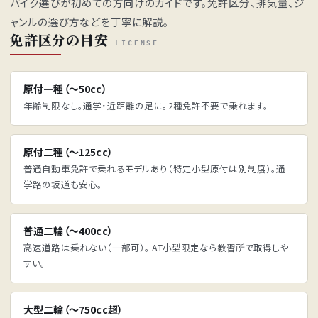
バイク選びが初めての方向けのガイドです。免許区分、排気量、ジ
ャンルの選び方などを丁寧に解説。
免許区分の目安
LICENSE
原付一種（〜50cc）
年齢制限なし。通学・近距離の足に。2種免許不要で乗れます。
原付二種（〜125cc）
普通自動車免許で乗れるモデルあり（特定小型原付は別制度）。通
学路の坂道も安心。
普通二輪（〜400cc）
高速道路は乗れない（一部可）。 AT小型限定なら教習所で取得しや
すい。
大型二輪（〜750cc超）