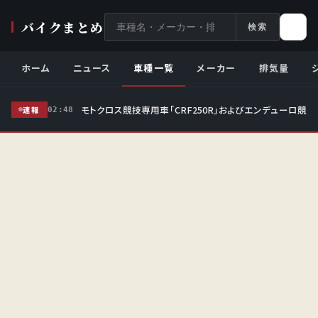
サ
バイクまとめ
検索
イ
ト
ホーム
ニュース
車種一覧
メーカー
排気量
内
検
モトクロス競技専用車「CRF250R」およびエンデューロ競技
索
速報
02:48