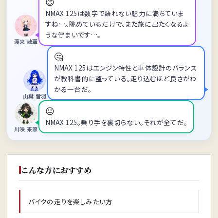
😊
NMAX 125は数字で語れない魅力に満ちていま
すね…。眺めているだけで、また旅に出たくなるよ
うな佇まいです…。
渡来 散華
🤔
NMAX 125はエンジン特性と車体設計のバランス
が教科書的に整っている。走り込むほど良さがわ
かる一台だ。
山葉 音羽
😐
NMAX 125。乗り手を裏切らない。それが全てだ。
川咲 来翠
こんな方におすすめ
バイクの走りを楽しみたい方