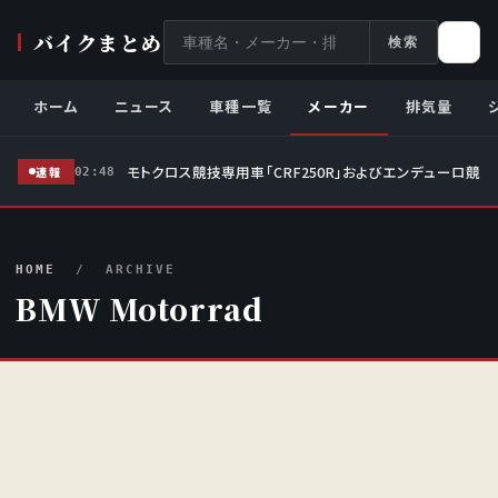
サ
バイクまとめ
検索
イ
ト
ホーム
ニュース
車種一覧
メーカー
排気量
内
検
モトクロス競技専用車「CRF250R」およびエンデューロ競技
索
速報
02:48
HOME
/ ARCHIVE
BMW Motorrad