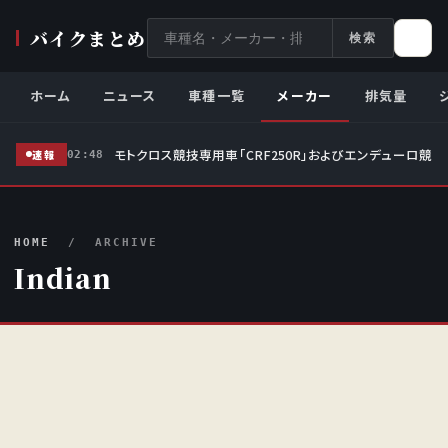
サ
バイクまとめ
検索
イ
ト
ホーム
ニュース
車種一覧
メーカー
排気量
内
検
モトクロス競技専用車「CRF250R」およびエンデューロ競技
索
速報
02:48
HOME
/ ARCHIVE
Indian