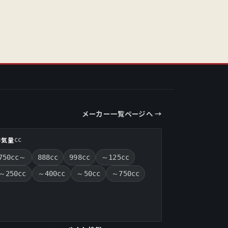
メーカー一覧ページへ →
排気量
CC
750cc～
888cc
998cc
～125cc
～250cc
～400cc
～50cc
～750cc