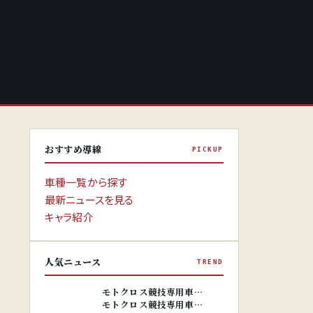
おすすめ導線
PICKUP
車種一覧から探す
最新ニュースを見る
キャラ紹介
人気ニュース
TREND
※画像はイ
メージです。
※画像はイ
モトクロス競技専用車…
メージです。
モトクロス競技専用車…