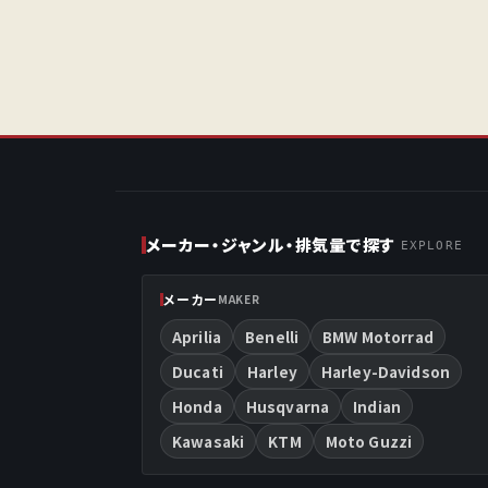
メーカー・ジャンル・排気量で探す
EXPLORE
メーカー
MAKER
Aprilia
Benelli
BMW Motorrad
Ducati
Harley
Harley-Davidson
Honda
Husqvarna
Indian
Kawasaki
KTM
Moto Guzzi