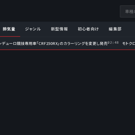
サ
イ
ト
排気量
ジャンル
新型情報
初心者向け
編集部
内
検
ンデューロ競技専用車「CRF250RX」のカラーリングを変更し発売
モトクロ
02:48
索