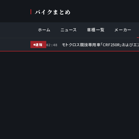
バイクまとめ
ホーム
ニュース
車種一覧
メーカー
モトクロス競技専用車「CRF250R」およびエ
速報
02:48