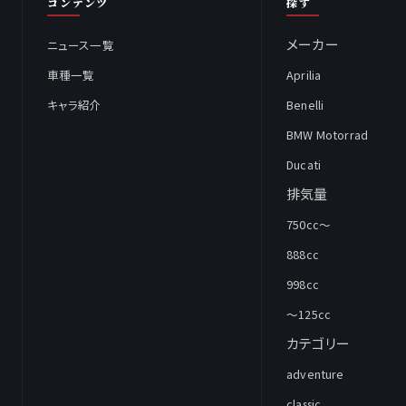
コンテンツ
探す
メーカー
ニュース一覧
車種一覧
Aprilia
キャラ紹介
Benelli
BMW Motorrad
Ducati
排気量
750cc～
888cc
998cc
～125cc
カテゴリー
adventure
classic