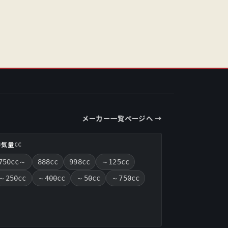
メーカー一覧ページへ →
排気量
CC
750cc～
888cc
998cc
～125cc
～250cc
～400cc
～50cc
～750cc