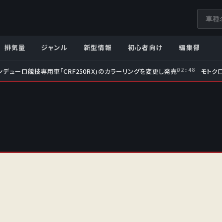
サ
イ
ト
排気量
ジャンル
新型情報
初心者向け
編集部
内
検
ンデューロ競技専用車「CRF250RX」のカラーリングを変更し発売
モトクロ
02:48
索