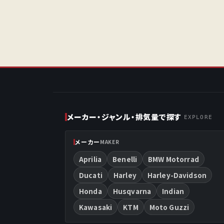
メーカー・ジャンル・排気量で探す
EXPLORE
メーカー
MAKER
Aprilia
Benelli
BMW Motorrad
Ducati
Harley
Harley-Davidson
Honda
Husqvarna
Indian
Kawasaki
KTM
Moto Guzzi