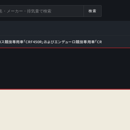
検索
ス競技専用車「CRF450R」およびエンデューロ競技専用車「CRF450RX」をフ