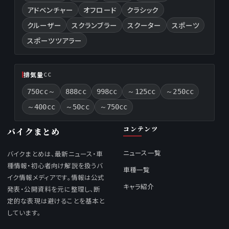
アドベンチャー
オフロード
クラシック
クルーザー
スクランブラー
スクーター
スポーツ
スポーツツアラー
排気量
CC
750cc～
888cc
998cc
～125cc
～250cc
～400cc
～50cc
～750cc
コンテンツ
バイクまとめ
ニュース一覧
バイクまとめは、最新ニュース・車
種情報・初心者向け解説を扱うバ
車種一覧
イク情報メディアです。情報は公式
キャラ紹介
発表・公開資料を元に整理し、断
定的な表現は避けることを基本と
しています。