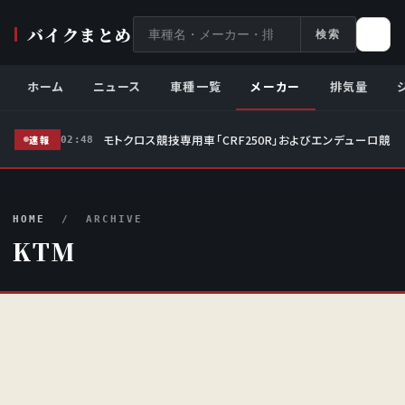
サ
バイクまとめ
検索
イ
ト
ホーム
ニュース
車種一覧
メーカー
排気量
内
検
モトクロス競技専用車「CRF250R」およびエンデューロ競技
索
速報
02:48
HOME
/ ARCHIVE
KTM