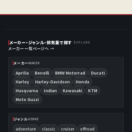
メーカー・ジャンル・排気量で探す
EXPLORE
メーカー一覧ページへ →
メーカー
MAKER
Aprilia
Benelli
BMW Motorrad
Ducati
Harley
Harley-Davidson
Honda
Husqvarna
Indian
Kawasaki
KTM
Moto Guzzi
ジャンル
GENRE
adventure
classic
cruiser
offroad