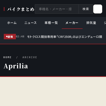
サ
バイクまとめ
検索
イ
ト
ホーム
ニュース
車種一覧
メーカー
排気量
内
検
モトクロス競技専用車「CRF250R」およびエンデューロ競技
索
速報
02:48
HOME
/ ARCHIVE
Aprilia