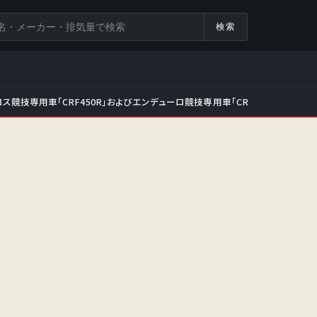
検索
ス競技専用車「CRF450R」およびエンデューロ競技専用車「CRF450RX」をフ