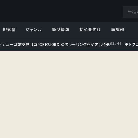
サ
イ
ト
排気量
ジャンル
新型情報
初心者向け
編集部
内
検
ンデューロ競技専用車「CRF250RX」のカラーリングを変更し発売
モトクロ
02:48
索