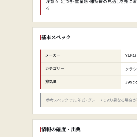
注意点: 足つき・重量感・維持費の見通しを先に
る
基本スペック
メーカー
YAMA
カテゴリー
クラ
排気量
399c
参考スペックです。年式・グレードにより異なる場合
情報の確度・出典