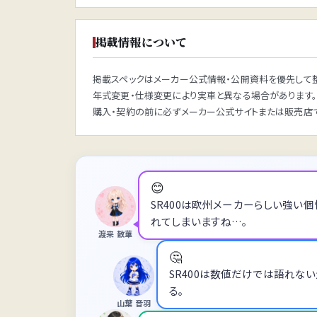
掲載情報について
掲載スペックはメーカー公式情報・公開資料を優先して整
年式変更・仕様変更により実車と異なる場合があります。
購入・契約の前に必ずメーカー公式サイトまたは販売店で
😊
SR400は欧州メーカーらしい強い
れてしまいますね…。
渡来 散華
🤔
SR400は数値だけでは語れな
る。
山葉 音羽