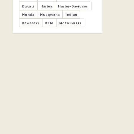
Ducati
Harley
Harley-Davidson
Honda
Husqvarna
Indian
Kawasaki
KTM
Moto Guzzi