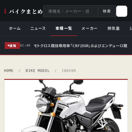
サ
バイクまとめ
検索
イ
ト
ホーム
ニュース
車種一覧
メーカー
排気量
内
検
モトクロス競技専用車「CRF250R」およびエンデューロ競技
索
速報
02:48
HOME
/
BIKE MODEL
/ CB650R