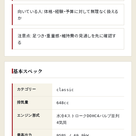
向いている人: 体格・経験・予算に対して無理なく扱える
か
注意点: 足つき・重量感・維持費の見通しを先に確認す
る
基本スペック
カテゴリー
classic
排気量
648cc
エンジン形式
水冷4ストロークDOHC4バルブ並列
4気筒
最高出力
95PS / 69.9kW