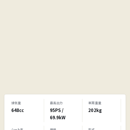
排気量
最高出力
車両重量
648cc
95PS /
202kg
69.9kW
シート高
価格
年式