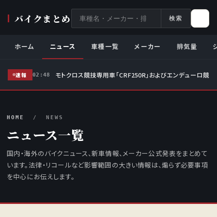
サ
バイクまとめ
検索
イ
ト
ホーム
ニュース
車種一覧
メーカー
排気量
内
検
モトクロス競技専用車「CRF250R」およびエンデューロ競技
索
速報
02:48
HOME
/ NEWS
ニュース一覧
国内・海外のバイクニュース、新車情報、メーカー公式発表をまとめて
います。法律・リコールなど影響範囲の大きい情報は、煽らず必要事項
を中心にお伝えします。