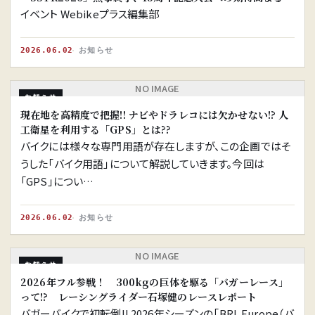
イベント Webikeプラス編集部
2026.06.02
お知らせ
NO IMAGE
お知らせ
現在地を高精度で把握!! ナビやドラレコには欠かせない!? 人
工衛星を利用する「GPS」とは??
バイクには様々な専門用語が存在しますが、この企画ではそ
うした「バイク用語」について解説していきます。今回は
「GPS」につい…
2026.06.02
お知らせ
NO IMAGE
お知らせ
2026年フル参戦！ 300kgの巨体を駆る「バガーレース」
って!? レーシングライダー石塚健のレースレポート
バガーバイクで初転倒!! 2026年シーズンの「BRL Europe（バ