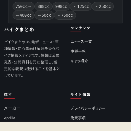
750cc～
888cc
998cc
～125cc
～250cc
～400cc
～50cc
～750cc
コンテンツ
バイクまとめ
ニュース一覧
バイクまとめは、最新ニュース・車
種情報・初心者向け解説を扱うバ
車種一覧
イク情報メディアです。情報は公式
キャラ紹介
発表・公開資料を元に整理し、断
定的な表現は避けることを基本と
しています。
探す
サイト情報
メーカー
プライバシーポリシー
Aprilia
免責事項
Benelli
広告掲載について