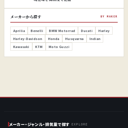
メーカーから探す
BY MAKER
Aprilia
Benelli
BMW Motorrad
Ducati
Harley
Harley-Davidson
Honda
Husqvarna
Indian
Kawasaki
KTM
Moto Guzzi
メーカー・ジャンル・排気量で探す
EXPLORE