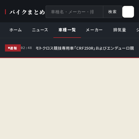
サ
バイクまとめ
検索
イ
ト
ホーム
ニュース
車種一覧
メーカー
排気量
内
検
モトクロス競技専用車「CRF250R」およびエンデューロ競技
索
速報
02:48