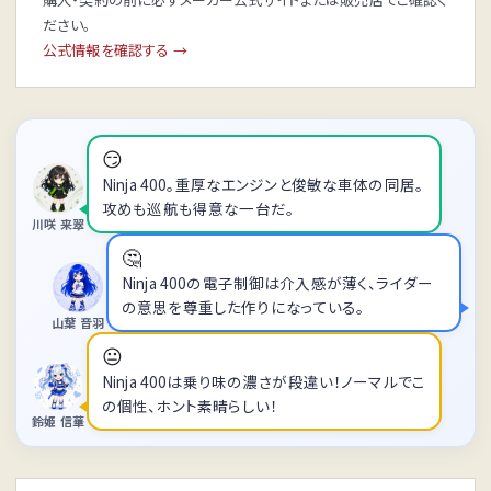
ださい。
公式情報を確認する →
😏
Ninja 400。重厚なエンジンと俊敏な車体の同居。
攻めも巡航も得意な一台だ。
川咲 来翠
🤔
Ninja 400の電子制御は介入感が薄く、ライダー
の意思を尊重した作りになっている。
山葉 音羽
😐
Ninja 400は乗り味の濃さが段違い！ノーマルでこ
の個性、ホント素晴らしい！
鈴姫 信華