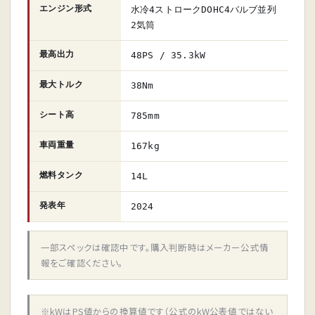
エンジン形式
水冷4ストロークDOHC4バルブ並列
2気筒
最高出力
48PS / 35.3kW
最大トルク
38Nm
シート高
785mm
車両重量
167kg
燃料タンク
14L
発表年
2024
一部スペックは確認中です。購入判断時はメーカー公式情
報をご確認ください。
※kWはPS値からの換算値です（公式のkW公表値ではない