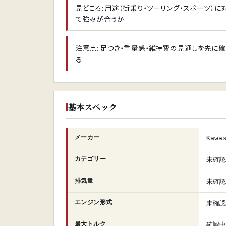
見どころ: 用途（街乗り・ツーリング・スポーツ）に
て強みが合うか
注意点: 足つき・重量感・維持費の見通しを先に
る
基本スペック
メーカー
Kawa
カテゴリー
未確
排気量
未確
エンジン形式
未確
最大トルク
確認