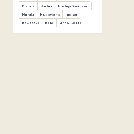
Ducati
Harley
Harley-Davidson
Honda
Husqvarna
Indian
Kawasaki
KTM
Moto Guzzi