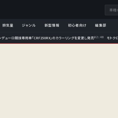
サ
イ
ト
排気量
ジャンル
新型情報
初心者向け
編集部
内
検
ンデューロ競技専用車「CRF250RX」のカラーリングを変更し発売
モトクロ
02:48
索