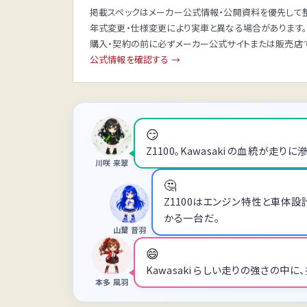
掲載スペックはメーカー公式情報・公開資料を優先して整
年式変更・仕様変更により実車と異なる場合があります。
購入・契約の前に必ずメーカー公式サイトまたは販売店で
公式情報を確認する →
😏
Z1100。Kawasaki の血統が
川咲 来翠
🤔
Z1100はエンジン特性と車体
かる一台だ。
山葉 音羽
😄
Kawasaki らしい走りの強さの中
本多 風羽