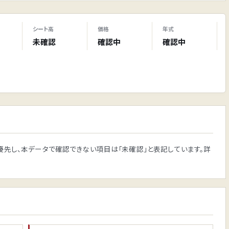
シート高
価格
年式
未確認
確認中
確認中
発表を優先し、本データで確認できない項目は「未確認」と表記しています。詳