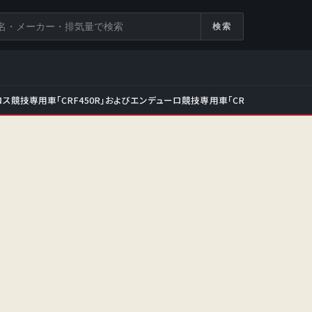
検索
ス競技専用車「CRF450R」およびエンデューロ競技専用車「CRF450RX」をフ