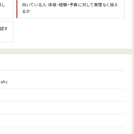
対し
向いている人: 体格・経験・予算に対して無理なく扱え
るか
確認す
saki
認
認
認
中