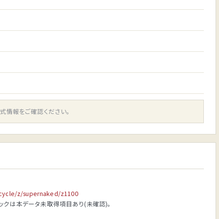
認
認
認
中
式情報をご確認ください。
rcycle/z/supernaked/z1100
ペックは本データ未取得項目あり(未確認)。