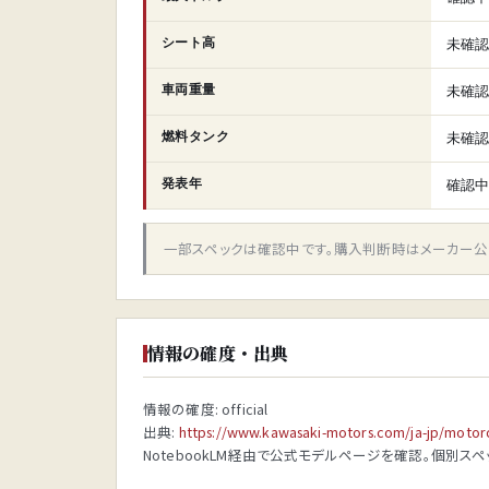
シート高
未確
車両重量
未確
燃料タンク
未確
発表年
確認
一部スペックは確認中です。購入判断時はメーカー公
情報の確度・出典
情報の確度: official
出典:
https://www.kawasaki-motors.com/ja-jp/moto
NotebookLM経由で公式モデルページを確認。個別ス