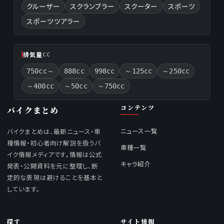
クルーザー
スクランブラー
スクーター
スポーツ
スポーツツアラー
排気量
CC
750cc～
888cc
998cc
～125cc
～250cc
～400cc
～50cc
～750cc
コンテンツ
バイクまとめ
ニュース一覧
バイクまとめは、最新ニュース・車
種情報・初心者向け解説を扱うバ
車種一覧
イク情報メディアです。情報は公式
キャラ紹介
発表・公開資料を元に整理し、断
定的な表現は避けることを基本と
しています。
探す
サイト情報