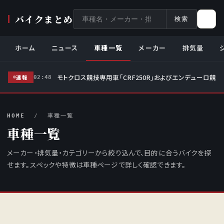
サ
バイクまとめ
検索
イ
ト
ホーム
ニュース
車種一覧
メーカー
排気量
内
検
モトクロス競技専用車「CRF250R」およびエンデューロ競技
索
速報
02:48
HOME
/ 車種一覧
車種一覧
メーカー・排気量・カテゴリーから絞り込んで、目的に合うバイクを探
せます。スペックや特徴は車種ページで詳しく確認できます。