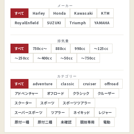
メーカー
すべて
Harley
Honda
Kawasaki
KTM
RoyalEnfield
SUZUKI
Triumph
YAMAHA
排気量
すべて
750cc～
888cc
998cc
～125cc
～250cc
～400cc
～50cc
～750cc
カテゴリー
すべて
adventure
classic
cruiser
offroad
アドベンチャー
オフロード
クラシック
クルーザー
スクーター
スポーツ
スポーツツアラー
スーパースポーツ
ツアラー
ネイキッド
レジャー
原付一種
原付二種
未確認
競技専用
電動