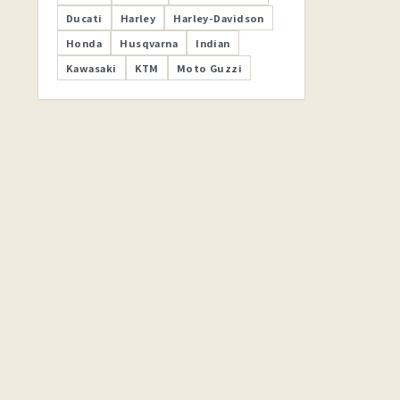
Ducati
Harley
Harley-Davidson
Honda
Husqvarna
Indian
Kawasaki
KTM
Moto Guzzi