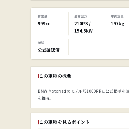
排気量
最高出力
車両重量
999cc
210PS /
197kg
154.5kW
状態
公式確認済
この車種の概要
BMW Motorrad のモデル「S1000RR」。
を維持。
この車種を見るポイント