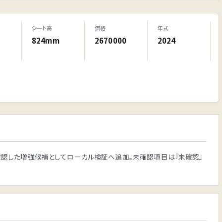
シート高
価格
年式
824mm
2670000
2024
公式根拠を確認した増強候補としてローカル検証へ追加。未確認項目は『未確認』