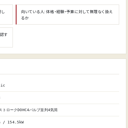
対し
向いている人: 体格・経験・予算に対して無理なく扱え
るか
確認す
sic
c
ストロークDOHC4バルブ並列4気筒
S / 154.5kW