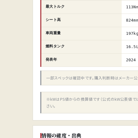
最大トルク
113N
シート高
824m
車両重量
197k
燃料タンク
16.5
発表年
2024
一部スペックは確認中です。購入判断時はメーカー公
※kWはPS値からの換算値です（公式のkW公表値
さい。
情報の確度・出典