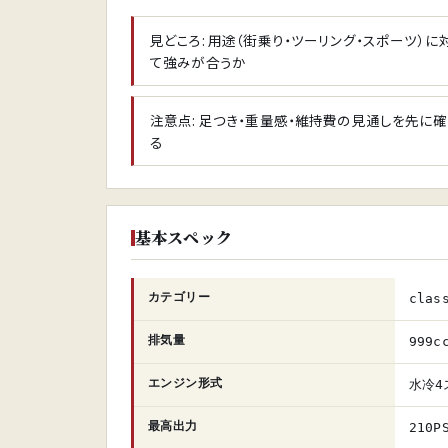
見どころ: 用途（街乗り・ツーリング・スポーツ）に
て強みが合うか
注意点: 足つき・重量感・維持費の見通しを先に
る
基本スペック
カテゴリー
clas
排気量
999c
エンジン形式
水冷4
最高出力
210P