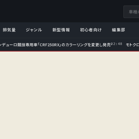
サ
イ
ト
排気量
ジャンル
新型情報
初心者向け
編集部
内
検
ンデューロ競技専用車「CRF250RX」のカラーリングを変更し発売
モトクロ
02:48
索