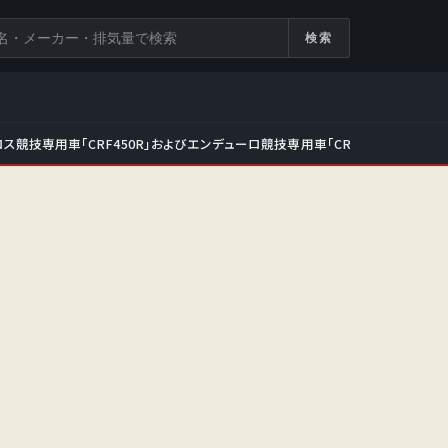
検索
ス競技専用車「CRF450R」およびエンデューロ競技専用車「CRF450RX」をフ