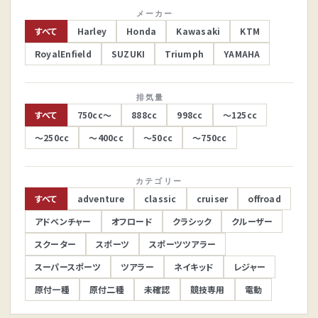
メーカー
すべて
Harley
Honda
Kawasaki
KTM
RoyalEnfield
SUZUKI
Triumph
YAMAHA
排気量
すべて
750cc～
888cc
998cc
～125cc
～250cc
～400cc
～50cc
～750cc
カテゴリー
すべて
adventure
classic
cruiser
offroad
アドベンチャー
オフロード
クラシック
クルーザー
スクーター
スポーツ
スポーツツアラー
スーパースポーツ
ツアラー
ネイキッド
レジャー
原付一種
原付二種
未確認
競技専用
電動