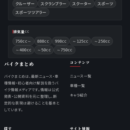
クルーザー
スクランブラー
スクーター
スポーツ
スポーツツアラー
排気量
CC
750cc～
888cc
998cc
～125cc
～250cc
～400cc
～50cc
～750cc
コンテンツ
バイクまとめ
ニュース一覧
バイクまとめは、最新ニュース・車
種情報・初心者向け解説を扱うバ
車種一覧
イク情報メディアです。情報は公式
キャラ紹介
発表・公開資料を元に整理し、断
定的な表現は避けることを基本と
しています。
探す
サイト情報