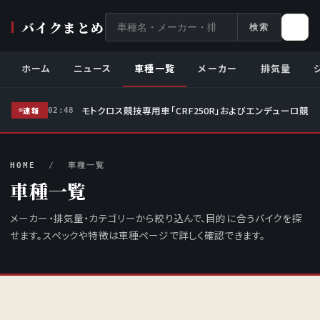
サ
バイクまとめ
検索
イ
ト
ホーム
ニュース
車種一覧
メーカー
排気量
内
検
モトクロス競技専用車「CRF250R」およびエンデューロ競技
索
速報
02:48
HOME
/ 車種一覧
車種一覧
メーカー・排気量・カテゴリーから絞り込んで、目的に合うバイクを探
せます。スペックや特徴は車種ページで詳しく確認できます。