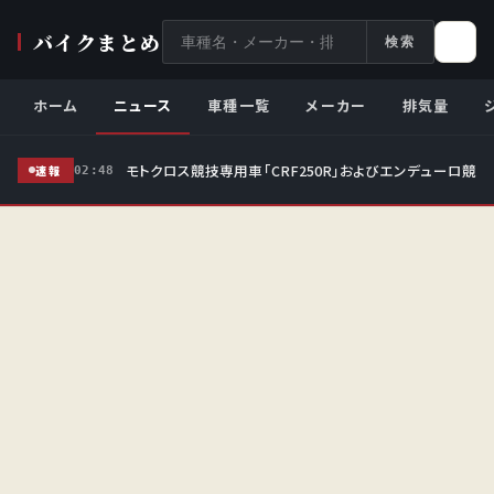
サ
バイクまとめ
検索
イ
ト
ホーム
ニュース
車種一覧
メーカー
排気量
内
検
モトクロス競技専用車「CRF250R」およびエンデューロ競技
索
速報
02:48