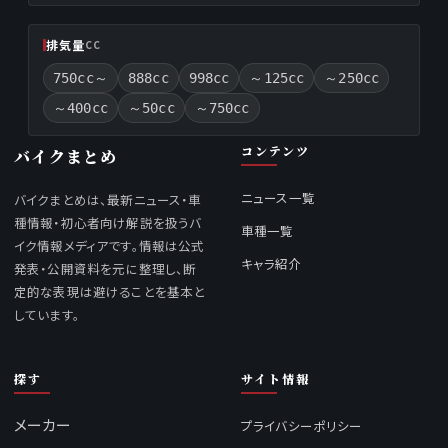
排気量
CC
750cc～
888cc
998cc
～125cc
～250cc
～400cc
～50cc
～750cc
コンテンツ
バイクまとめ
ニュース一覧
バイクまとめは、最新ニュース・車
種情報・初心者向け解説を扱うバ
車種一覧
イク情報メディアです。情報は公式
キャラ紹介
発表・公開資料を元に整理し、断
定的な表現は避けることを基本と
しています。
探す
サイト情報
メーカー
プライバシーポリシー