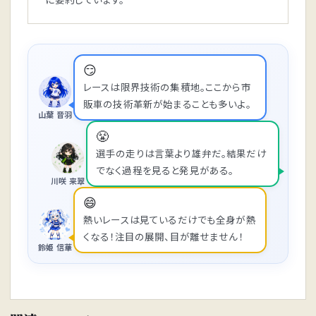
😏
レースは限界技術の集積地。ここから市
販車の技術革新が始まることも多いよ。
山葉 音羽
😤
選手の走りは言葉より雄弁だ。結果だけ
でなく過程を見ると発見がある。
川咲 来翠
😄
熱いレースは見ているだけでも全身が熱
くなる！注目の展開、目が離せません！
鈴姫 信華