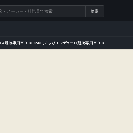
検索
ス競技専用車「CRF450R」およびエンデューロ競技専用車「CRF450RX」をフ