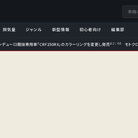
サ
イ
ト
排気量
ジャンル
新型情報
初心者向け
編集部
内
検
ンデューロ競技専用車「CRF250RX」のカラーリングを変更し発売
モトクロ
02:48
索