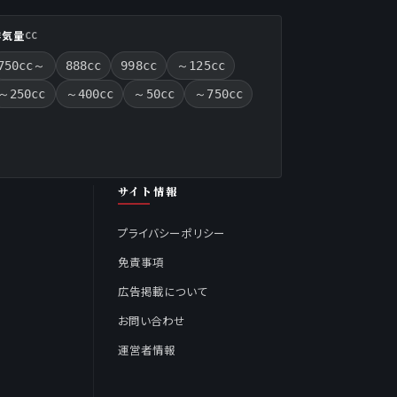
排気量
CC
750cc～
888cc
998cc
～125cc
～250cc
～400cc
～50cc
～750cc
サイト情報
プライバシーポリシー
免責事項
広告掲載について
お問い合わせ
運営者情報