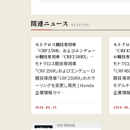
関連ニュース
RELATED
※画像はイメージです。
モトクロス競技専用車
モトクロ
「CRF250R」およびエンデュー
「CRF
ロ競技専用車「CRF250RX」の
ロ競技専
カラーリングを変更し発売
フルモデ
モトクロス競技専用車
モトクロ
「CRF250R」およびエンデューロ
「CRF4
競技専用車「CRF250RX」のカラ
競技専用車
ーリングを変更し発売 | Honda
モデルチェ
企業情報サイ…
企業情
2026.06.25
2026.06
NO IMAGE
お知らせ