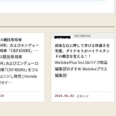
※画像はイメージです。
NO IMAGE
ス競技専用車
お知らせ
450R」およびエンデュー
前後左右に押して歩ける快適さを
用車「CRF450RX」を
実感。ダイナモトがバイクスタン
ルチェンジし発売
ドの概念を変える！！
ス競技専用車
WebikePlus Vol.16バイク用品
50R」およびエンデューロ
編集部おすすめ Webikeプラス
「CRF450RX」をフル
編集部
ンジし発売 | Honda
報サイ…
.25
2026.06.02
お知らせ