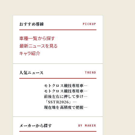
おすすめ導線
PICKUP
車種一覧から探す
最新ニュースを見る
キャラ紹介
人気ニュース
TREND
※画像はイ
メージです。
※画像はイ
モトクロス競技専用車…
メージです。
モトクロス競技専用車…
前後左右に押して歩け…
「SSTR2026」…
現在地を高精度で把握…
メーカーから探す
BY MAKER