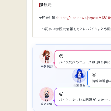
参照元
参照元URL:
https://bike-news.jp/post/46810
この記事は参照元情報をもとに、バイクまとめ編
😊
バイク業界のニュースは、乗り手に
本多 風羽
🤔
情報は鵜呑
山葉 音羽
😐
バイクにまつわる話題が、また一つ
渡来 散華