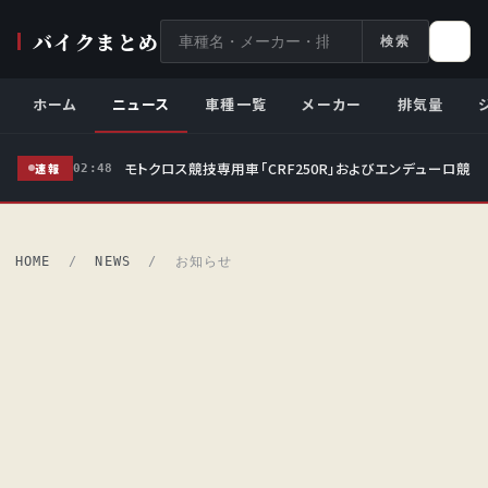
サ
バイクまとめ
検索
イ
ト
ホーム
ニュース
車種一覧
メーカー
排気量
内
検
モトクロス競技専用車「CRF250R」およびエンデューロ競技
索
速報
02:48
HOME
/
NEWS
/ お知らせ