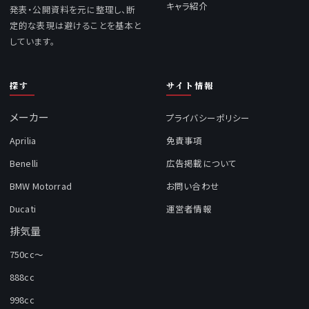
コンテンツ
バイクまとめ
ニュース一覧
バイクまとめは、最新ニュース・車
種情報・初心者向け解説を扱うバ
車種一覧
イク情報メディアです。情報は公式
キャラ紹介
発表・公開資料を元に整理し、断
定的な表現は避けることを基本と
しています。
探す
サイト情報
メーカー
プライバシーポリシー
Aprilia
免責事項
Benelli
広告掲載について
BMW Motorrad
お問い合わせ
Ducati
運営者情報