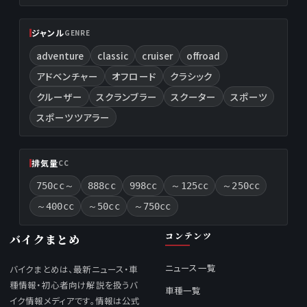
Aprilia
Benelli
BMW Motorrad
Ducati
Harley
Harley-Davidson
Honda
Husqvarna
Indian
Kawasaki
KTM
Moto Guzzi
ジャンル
GENRE
adventure
classic
cruiser
offroad
アドベンチャー
オフロード
クラシック
クルーザー
スクランブラー
スクーター
スポーツ
スポーツツアラー
排気量
CC
750cc～
888cc
998cc
～125cc
～250cc
～400cc
～50cc
～750cc