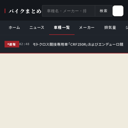
サ
バイクまとめ
検索
イ
ト
ホーム
ニュース
車種一覧
メーカー
排気量
内
検
モトクロス競技専用車「CRF250R」およびエンデューロ競技
索
速報
02:48