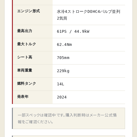
エンジン形式
水冷4ストロークDOHC4バルブ並列
2気筒
最高出力
61PS / 44.9kW
最大トルク
62.4Nm
シート高
705mm
車両重量
229kg
燃料タンク
14L
発表年
2024
一部スペックは確認中です。購入判断時はメーカー公式情
報をご確認ください。