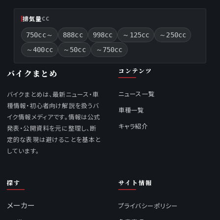
排気量
CC
750cc～
888cc
998cc
～125cc
～250cc
～400cc
～50cc
～750cc
コンテンツ
バイクまとめ
ニュース一覧
バイクまとめは、最新ニュース・車
種情報・初心者向け解説を扱うバ
車種一覧
イク情報メディアです。情報は公式
キャラ紹介
発表・公開資料を元に整理し、断
定的な表現は避けることを基本と
しています。
探す
サイト情報
メーカー
プライバシーポリシー