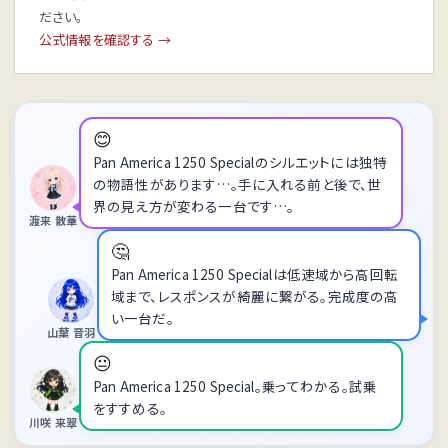
ださい。
公式情報を確認する →
😊
Pan America 1250 Specialのシルエットには独特
の物語性があります…。手に入れる前と後で、世
界の見え方が変わる一台です…。
渡来 散華
🤔
Pan America 1250 Specialは低速域から高回転
域まで、レスポンスが綺麗に繋がる。完成度の高
い一台だ。
山葉 音羽
😐
Pan America 1250 Special。乗ってわかる。試乗
をすすめる。
川咲 来翠