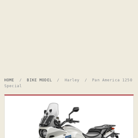
HOME
/
BIKE MODEL
/ Harley / Pan America 1250
Special