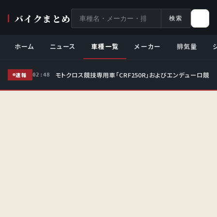
サ
バイクまとめ
検索
イ
ト
ホーム
ニュース
車種一覧
メーカー
排気量
内
検
モトクロス競技専用車「CRF250R」およびエンデューロ競技
索
速報
02:48