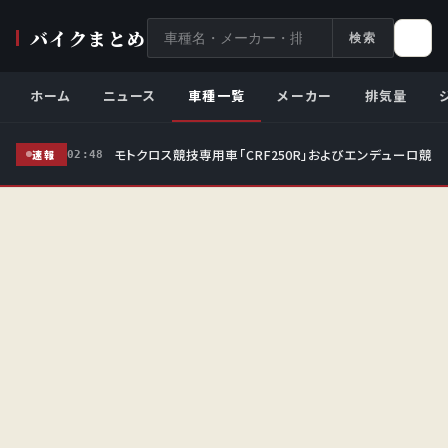
サ
バイクまとめ
検索
イ
ト
ホーム
ニュース
車種一覧
メーカー
排気量
内
検
モトクロス競技専用車「CRF250R」およびエンデューロ競技
索
速報
02:48