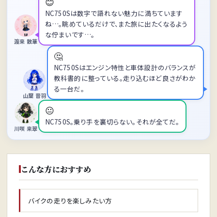
😊
NC750Sは数字で語れない魅力に満ちています
ね…。眺めているだけで、また旅に出たくなるよう
な佇まいです…。
渡来 散華
🤔
NC750Sはエンジン特性と車体設計のバランスが
教科書的に整っている。走り込むほど良さがわか
る一台だ。
山葉 音羽
😐
NC750S。乗り手を裏切らない。それが全てだ。
川咲 来翠
こんな方におすすめ
バイクの走りを楽しみたい方