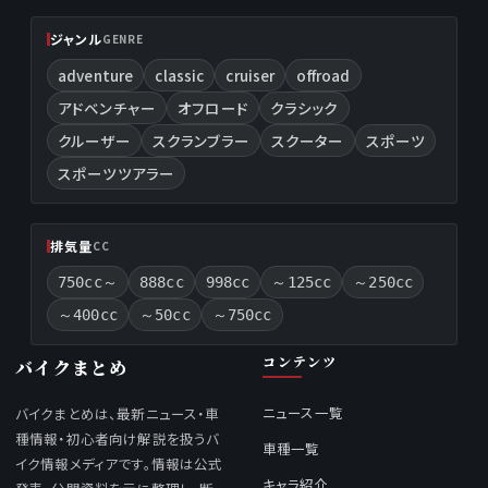
ジャンル
GENRE
adventure
classic
cruiser
offroad
アドベンチャー
オフロード
クラシック
クルーザー
スクランブラー
スクーター
スポーツ
スポーツツアラー
排気量
CC
750cc～
888cc
998cc
～125cc
～250cc
～400cc
～50cc
～750cc
コンテンツ
バイクまとめ
ニュース一覧
バイクまとめは、最新ニュース・車
種情報・初心者向け解説を扱うバ
車種一覧
イク情報メディアです。情報は公式
キャラ紹介