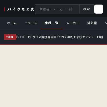
サ
バイクまとめ
検索
イ
ト
ホーム
ニュース
車種一覧
メーカー
排気量
内
検
モトクロス競技専用車「CRF250R」およびエンデューロ競技
索
速報
02:48