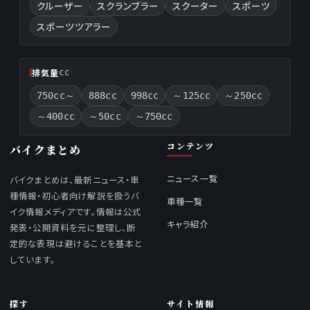
クルーザー
スクランブラー
スクーター
スポーツ
スポーツツアラー
排気量
CC
750cc～
888cc
998cc
～125cc
～250cc
～400cc
～50cc
～750cc
コンテンツ
バイクまとめ
ニュース一覧
バイクまとめは、最新ニュース・車
種情報・初心者向け解説を扱うバ
車種一覧
イク情報メディアです。情報は公式
キャラ紹介
発表・公開資料を元に整理し、断
定的な表現は避けることを基本と
しています。
探す
サイト情報