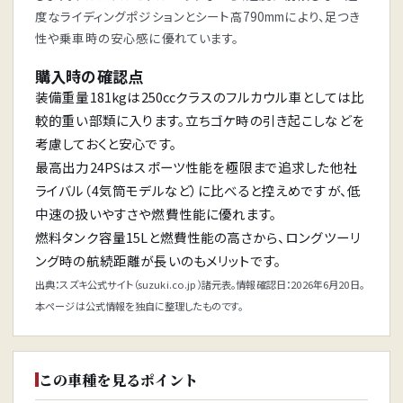
度なライディングポジションとシート高790mmにより、足つき
性や乗車時の安心感に優れています。
購入時の確認点
装備重量181kgは250ccクラスのフルカウル車としては比
較的重い部類に入ります。立ちゴケ時の引き起こしなどを
考慮しておくと安心です。
最高出力24PSはスポーツ性能を極限まで追求した他社
ライバル（4気筒モデルなど）に比べると控えめですが、低
中速の扱いやすさや燃費性能に優れます。
燃料タンク容量15Lと燃費性能の高さから、ロングツーリ
ング時の航続距離が長いのもメリットです。
出典：スズキ公式サイト（suzuki.co.jp）諸元表。情報確認日：2026年6月20日。
本ページは公式情報を独自に整理したものです。
この車種を見るポイント