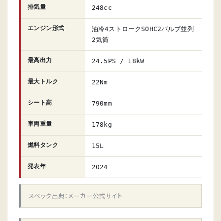
排気量
248cc
エンジン形式
油冷4ストロークSOHC2バルブ並列
2気筒
最高出力
24.5PS / 18kW
最大トルク
22Nm
シート高
790mm
車両重量
178kg
燃料タンク
15L
発表年
2024
スペック出典：メーカー公式サイト