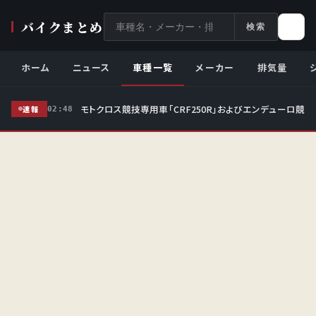
サ
バイクまとめ
検索
イ
ト
ホーム
ニュース
車種一覧
メーカー
排気量
内
検
モトクロス競技専用車「CRF250R」およびエンデューロ競技
索
速報
02:48