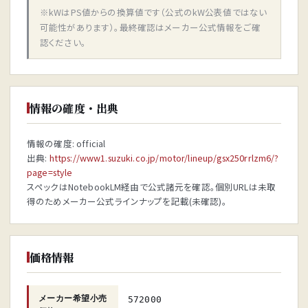
※kWはPS値からの換算値です（公式のkW公表値ではない
可能性があります）。最終確認はメーカー公式情報をご確
認ください。
情報の確度・出典
情報の確度: official
出典:
https://www1.suzuki.co.jp/motor/lineup/gsx250rrlzm6/?
page=style
スペックはNotebookLM経由で公式諸元を確認。個別URLは未取
得のためメーカー公式ラインナップを記載(未確認)。
価格情報
メーカー希望小売
572000