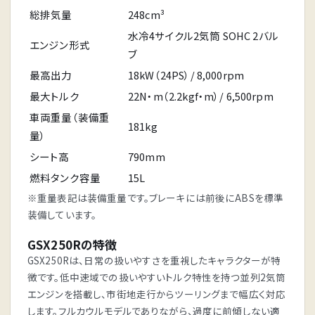
総排気量
248cm³
水冷4サイクル2気筒 SOHC 2バル
エンジン形式
ブ
最高出力
18kW（24PS）/ 8,000rpm
最大トルク
22N・m（2.2kgf・m）/ 6,500rpm
車両重量（装備重
181kg
量）
シート高
790mm
燃料タンク容量
15L
※重量表記は装備重量です。ブレーキには前後にABSを標準
装備しています。
GSX250Rの特徴
GSX250Rは、日常の扱いやすさを重視したキャラクターが特
徴です。低中速域での扱いやすいトルク特性を持つ並列2気筒
エンジンを搭載し、市街地走行からツーリングまで幅広く対応
します。フルカウルモデルでありながら、過度に前傾しない適