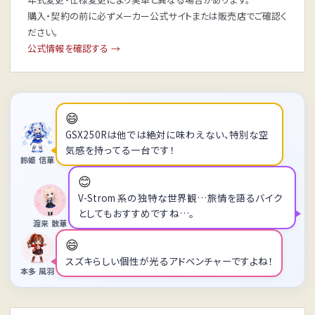
購入・契約の前に必ずメーカー公式サイトまたは販売店でご確認く
ださい。
公式情報を確認する →
😄
GSX250Rは他では絶対に味わえない、特別な空
気感を持ってる一台です！
鈴姫 信華
😊
V-Strom 系の独特な世界観…旅情を語るバイク
としてもおすすめですね…。
渡来 散華
😄
スズキらしい個性が光るアドベンチャーですよね！
本多 風羽