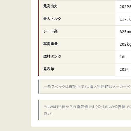
最高出力
202P
最大トルク
117.
シート高
825m
車両重量
202k
燃料タンク
16L
発表年
2024
一部スペックは確認中です。購入判断時はメーカー公
※kWはPS値からの換算値です（公式のkW公表値
さい。