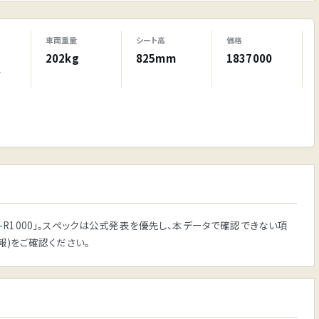
車両重量
シート高
価格
202kg
825mm
1837000
W
X-R1000」。スペックは公式発表を優先し、本データで確認できない項
報)をご確認ください。