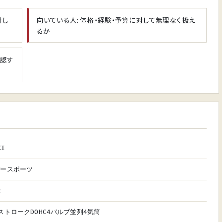
対し
向いている人: 体格・経験・予算に対して無理なく扱え
るか
確認す
KI
パースポーツ
c
ストロークDOHC4バルブ並列4気筒