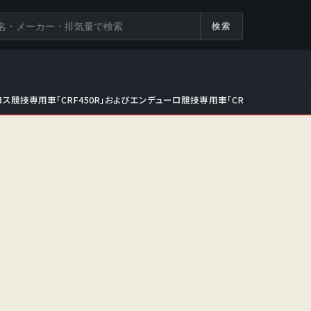
検索
ス競技専用車「CRF450R」およびエンデューロ競技専用車「CRF450RX」をフ