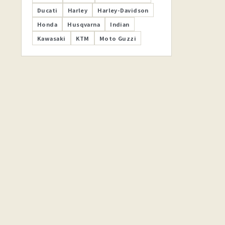
Ducati
Harley
Harley-Davidson
Honda
Husqvarna
Indian
Kawasaki
KTM
Moto Guzzi