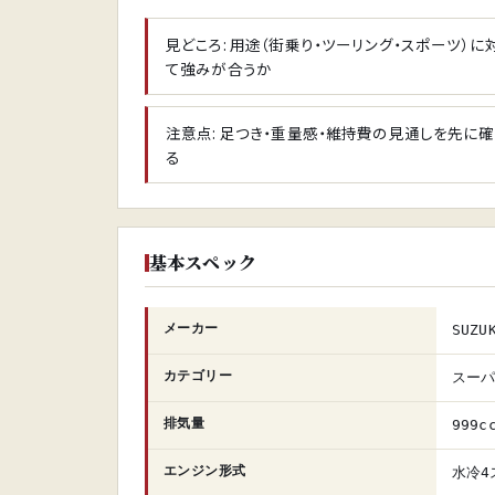
見どころ: 用途（街乗り・ツーリング・スポーツ）に
て強みが合うか
注意点: 足つき・重量感・維持費の見通しを先に
る
基本スペック
メーカー
SUZU
カテゴリー
スー
排気量
999c
エンジン形式
水冷4