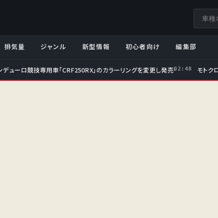
サ
イ
ト
排気量
ジャンル
新型情報
初心者向け
編集部
内
検
ンデューロ競技専用車「CRF250RX」のカラーリングを変更し発売
モトクロ
02:48
索